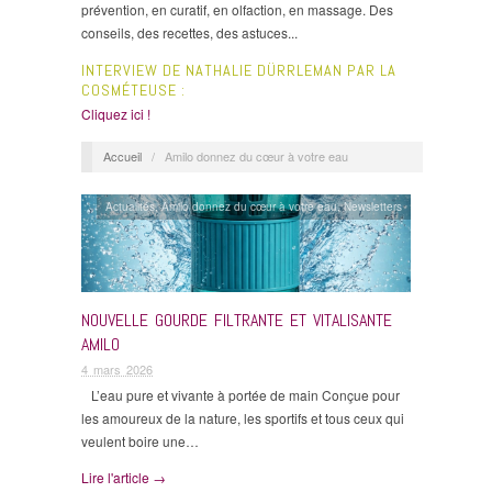
prévention, en curatif, en olfaction, en massage. Des
conseils, des recettes, des astuces...
INTERVIEW DE NATHALIE DÜRRLEMAN PAR LA
COSMÉTEUSE :
Cliquez ici !
Accueil
/
Amilo donnez du cœur à votre eau
Actualités
,
Amilo donnez du cœur à votre eau
,
Newsletters
NOUVELLE GOURDE FILTRANTE ET VITALISANTE
AMILO
4 mars 2026
L’eau pure et vivante à portée de main Conçue pour
les amoureux de la nature, les sportifs et tous ceux qui
veulent boire une…
Lire l'article →