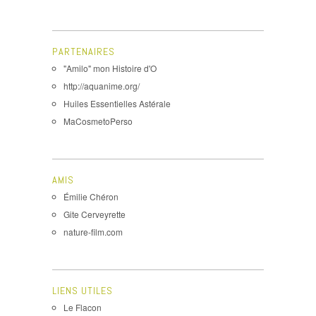
PARTENAIRES
"Amilo" mon Histoire d'O
http://aquanime.org/
Huiles Essentielles Astérale
MaCosmetoPerso
AMIS
Émilie Chéron
Gite Cerveyrette
nature-film.com
LIENS UTILES
Le Flacon