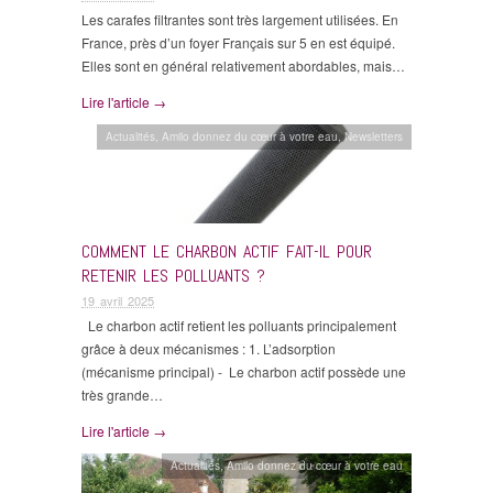
Les carafes filtrantes sont très largement utilisées. En
France, près d’un foyer Français sur 5 en est équipé.
Elles sont en général relativement abordables, mais…
Lire l'article →
Actualités
,
Amilo donnez du cœur à votre eau
,
Newsletters
COMMENT LE CHARBON ACTIF FAIT-IL POUR
RETENIR LES POLLUANTS ?
19 avril 2025
Le charbon actif retient les polluants principalement
grâce à deux mécanismes : 1. L’adsorption
(mécanisme principal) - Le charbon actif possède une
très grande…
Lire l'article →
Actualités
,
Amilo donnez du cœur à votre eau