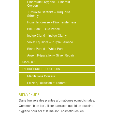
Emeraude Oxygène – Emerald
Oxygen
Turquoise Sérénité – Turquoise
Sérénity
Rose Tendresse – Pink Tenderness
Bleu Paix – Blue Peace
Indigo Clarté – Indigo Clarity
Violet Equilibre – Purple Balance
Blanc Pureté – White Pure
Argent Réparation – Silver Repair
STAND UP
ENERGÉTIQUE ET COULEURS
Méditations Couleur
Le Nez, l’olfaction et l’odorat
BIENVENUE !
Dans l'univers des plantes aromatiques et médicinales.
Comment bien les utiliser dans son quotidien : cuisine,
hygiène pour soi et la maison, cosmétiques, en