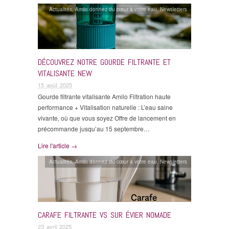
Actualités
,
Amilo donnez du cœur à votre eau
,
Newsletters
DÉCOUVREZ NOTRE GOURDE FILTRANTE ET
VITALISANTE NEW
15 août 2025
Gourde filtrante vitalisante Amilo Filtration haute
performance + Vitalisation naturelle : L’eau saine
vivante, où que vous soyez Offre de lancement en
précommande jusqu’au 15 septembre…
Lire l'article →
Actualités
,
Amilo donnez du cœur à votre eau
,
Newsletters
CARAFE FILTRANTE VS SUR ÉVIER NOMADE
23 avril 2025