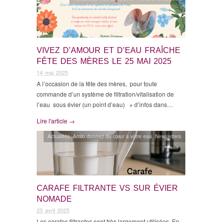
VIVEZ D’AMOUR ET D’EAU FRAÎCHE
FÊTE DES MÈRES LE 25 MAI 2025
14 mai 2025
A l’occasion de la fête des mères, pour toute
commande d’un système de filtration/vitalisation de
l’eau sous évier (un point d’eau) + d’infos dans…
Lire l'article →
Actualités
,
Amilo donnez du cœur à votre eau
,
Newsletters
CARAFE FILTRANTE VS SUR ÉVIER
NOMADE
23 avril 2025
Les carafes filtrantes sont très largement utilisées. En