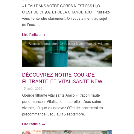
« L’EAU DANS VOTRE CORPS N’EST PAS H₂O.
C’EST DE L’H₃O₂. ET CELA CHANGE TOUT. Puissiez-
vous l’entendre clairement. On vous a menti au sujet
de l’eau….
Lire l'article →
Actualités
,
Amilo donnez du cœur à votre eau
,
Newsletters
DÉCOUVREZ NOTRE GOURDE
FILTRANTE ET VITALISANTE NEW
15 août 2025
Gourde filtrante vitalisante Amilo Filtration haute
performance + Vitalisation naturelle : L’eau saine
vivante, où que vous soyez Offre de lancement en
précommande jusqu’au 15 septembre…
Lire l'article →
Actualités
,
Filtre sous évier "Amilo"
,
Newsletters