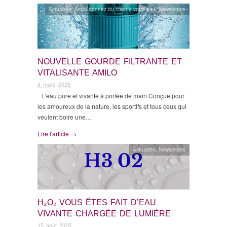
Actualités
,
Amilo donnez du cœur à votre eau
,
Newsletters
NOUVELLE GOURDE FILTRANTE ET
VITALISANTE AMILO
4 mars 2026
L’eau pure et vivante à portée de main Conçue pour
les amoureux de la nature, les sportifs et tous ceux qui
veulent boire une…
Lire l'article →
Actualités
,
Newsletters
H₃O₂ VOUS ÊTES FAIT D’EAU
VIVANTE CHARGÉE DE LUMIÈRE
15 août 2025