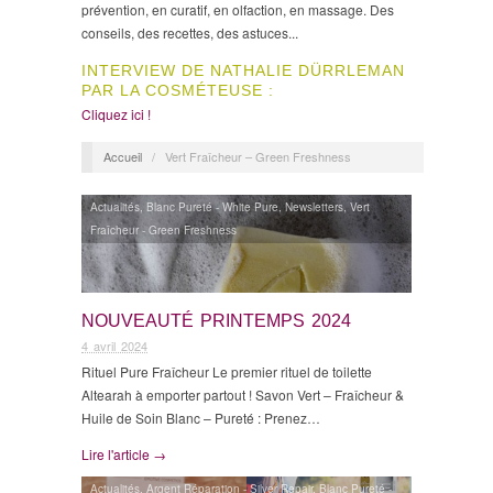
prévention, en curatif, en olfaction, en massage. Des
conseils, des recettes, des astuces...
INTERVIEW DE NATHALIE DÜRRLEMAN
PAR LA COSMÉTEUSE :
Cliquez ici !
Accueil
/
Vert Fraîcheur – Green Freshness
Actualités
,
Blanc Pureté - White Pure
,
Newsletters
,
Vert
Fraîcheur - Green Freshness
NOUVEAUTÉ PRINTEMPS 2024
4 avril 2024
Rituel Pure Fraîcheur Le premier rituel de toilette
Altearah à emporter partout ! Savon Vert – Fraîcheur &
Huile de Soin Blanc – Pureté : Prenez…
Lire l'article →
Actualités
,
Argent Réparation - Silver Repair
,
Blanc Pureté -