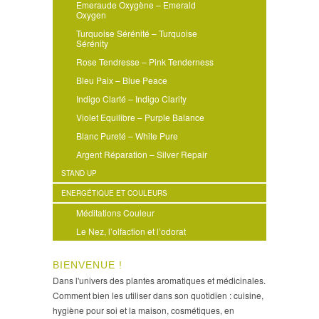
Emeraude Oxygène – Emerald
Oxygen
Turquoise Sérénité – Turquoise
Sérénity
Rose Tendresse – Pink Tenderness
Bleu Paix – Blue Peace
Indigo Clarté – Indigo Clarity
Violet Equilibre – Purple Balance
Blanc Pureté – White Pure
Argent Réparation – Silver Repair
STAND UP
ENERGÉTIQUE ET COULEURS
Méditations Couleur
Le Nez, l’olfaction et l’odorat
BIENVENUE !
Dans l'univers des plantes aromatiques et médicinales.
Comment bien les utiliser dans son quotidien : cuisine,
hygiène pour soi et la maison, cosmétiques, en