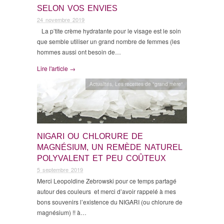
SELON VOS ENVIES
24 novembre 2019
La p’tite crème hydratante pour le visage est le soin
que semble utiliser un grand nombre de femmes (les
hommes aussi ont besoin de…
Lire l'article →
Actualités
,
Les recettes de "grand mère"
NIGARI OU CHLORURE DE
MAGNÉSIUM, UN REMÈDE NATUREL
POLYVALENT ET PEU COÛTEUX
5 septembre 2019
Merci Leopoldine Zebrowski pour ce temps partagé
autour des couleurs et merci d’avoir rappelé à mes
bons souvenirs l’existence du NIGARI (ou chlorure de
magnésium) !! à…