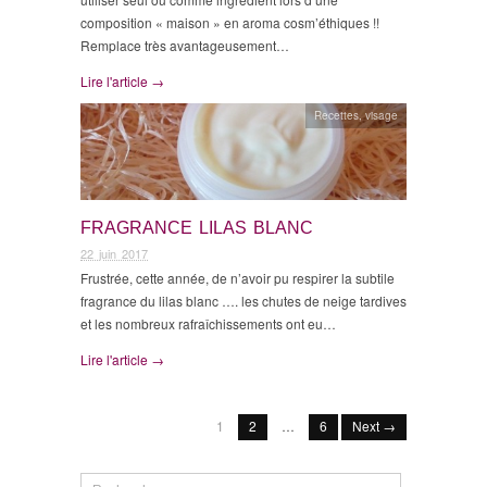
composition « maison » en aroma cosm’éthiques !!
Remplace très avantageusement…
Lire l'article →
Recettes
,
visage
FRAGRANCE LILAS BLANC
22 juin 2017
Frustrée, cette année, de n’avoir pu respirer la subtile
fragrance du lilas blanc …. les chutes de neige tardives
et les nombreux rafraîchissements ont eu…
Lire l'article →
1
2
…
6
Next →