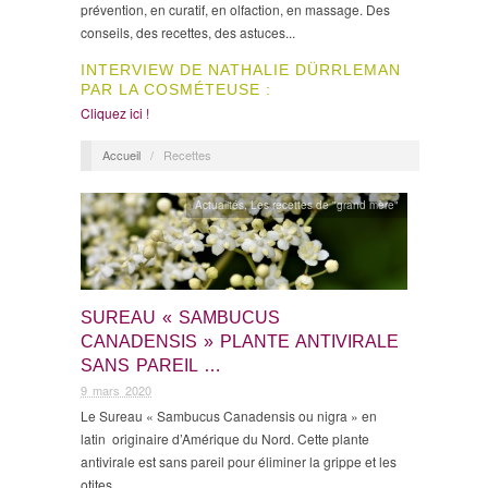
prévention, en curatif, en olfaction, en massage. Des
conseils, des recettes, des astuces...
INTERVIEW DE NATHALIE DÜRRLEMAN
PAR LA COSMÉTEUSE :
Cliquez ici !
Accueil
/
Recettes
Actualités
,
Les recettes de "grand mère"
SUREAU « SAMBUCUS
CANADENSIS » PLANTE ANTIVIRALE
SANS PAREIL …
9 mars 2020
Le Sureau « Sambucus Canadensis ou nigra » en
latin originaire d’Amérique du Nord. Cette plante
antivirale est sans pareil pour éliminer la grippe et les
otites…