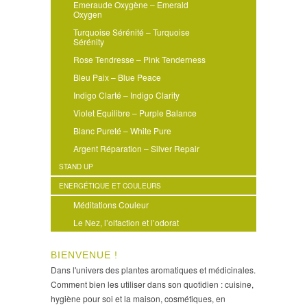
Emeraude Oxygène – Emerald
Oxygen
Turquoise Sérénité – Turquoise
Sérénity
Rose Tendresse – Pink Tenderness
Bleu Paix – Blue Peace
Indigo Clarté – Indigo Clarity
Violet Equilibre – Purple Balance
Blanc Pureté – White Pure
Argent Réparation – Silver Repair
STAND UP
ENERGÉTIQUE ET COULEURS
Méditations Couleur
Le Nez, l’olfaction et l’odorat
BIENVENUE !
Dans l'univers des plantes aromatiques et médicinales.
Comment bien les utiliser dans son quotidien : cuisine,
hygiène pour soi et la maison, cosmétiques, en