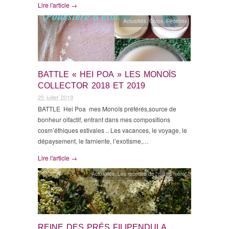
Lire l'article →
Actualités
,
Corps
,
Recettes
BATTLE « HEI POA » LES MONOÏS
COLLECTOR 2018 ET 2019
25 juillet 2019
BATTLE Hei Poa mes Monoïs préférés,source de
bonheur olfactif, entrant dans mes compositions
cosm’éthiques estivales .. Les vacances, le voyage, le
dépaysement, le farniente, l’exotisme,…
Lire l'article →
Actualités
,
Les recettes de "grand mère"
REINE DES PRÉS FILIPENDULA