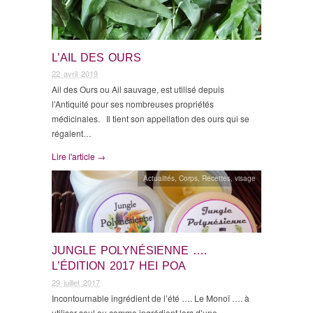
L’AIL DES OURS
22 avril 2019
Ail des Ours ou Ail sauvage, est utilisé depuis
l’Antiquité pour ses nombreuses propriétés
médicinales. Il tient son appellation des ours qui se
régalent…
Lire l'article →
Actualités
,
Corps
,
Recettes
,
visage
JUNGLE POLYNÉSIENNE ….
L’ÉDITION 2017 HEI POA
29 juillet 2017
Incontournable ingrédient de l’été …. Le Monoï …. à
utiliser seul ou comme ingrédient lors d’une