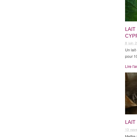
LAIT
CYP
8 juin 
Un lait
pour 1
Lire l'a
LAI
13 nov
Mettre 