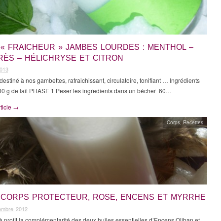
 « FRAICHEUR » JAMBES LOURDES : MENTHOL –
RÈS – HÉLICHRYSE ET CITRON
2013
 destiné à nos gambettes, rafraichissant, circulatoire, tonifiant … Ingrédients
00 g de lait PHASE 1 Peser les ingredients dans un bécher 60…
rticle →
Corps
,
Recettes
T CORPS PROTECTEUR, ROSE, ENCENS ET MYRRHE
embre 2012
à profit la complémentarité des deux huiles essentielles d’Encens Oliban et