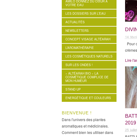
AMILO DONNEZ DU CŒUR À
VOTRE EAU
LES DOSSIERS SUR L’EAU
ACTUALITÉS
DIV
NEWSLETTERS
14 févr
CONCEPT VISAGE ALTÉARAH
Pour ce
L’AROMATHÉRAPIE
crèmes
LES COSMÉTIQUES NATURELS
Lire l'a
SUR LES ONDES !
« ALTÉARAH BIO » LA
COSMÉTIQUE COMPLICE DE
MON HUMEUR
STAND UP
ENERGÉTIQUE ET COULEURS
BIENVENUE !
BATT
Dans l'univers des plantes
2019
aromatiques et médicinales.
25 juill
Comment bien les utiliser dans
BATTLE