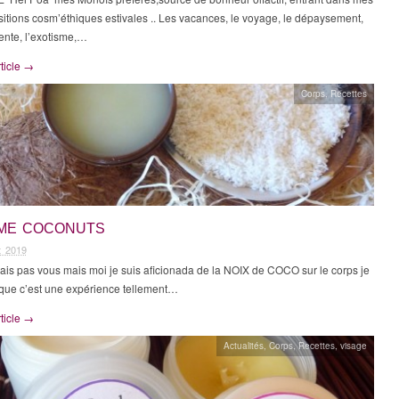
tions cosm’éthiques estivales .. Les vacances, le voyage, le dépaysement,
iente, l’exotisme,…
rticle →
Corps
,
Recettes
ME COCONUTS
et 2019
ais pas vous mais moi je suis aficionada de la NOIX de COCO sur le corps je
 que c’est une expérience tellement…
rticle →
Actualités
,
Corps
,
Recettes
,
visage