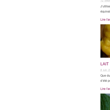
12 sep
J’utili
équival
Lire l'a
LAIT
8 juin 
Que du
d’été p
Lire l'a