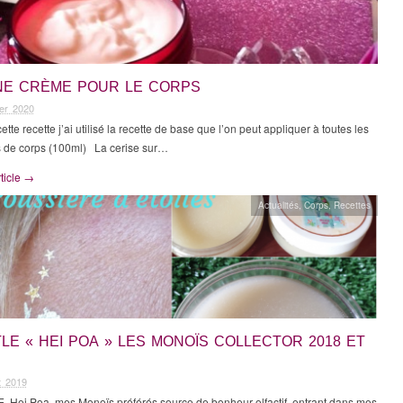
INE CRÈME POUR LE CORPS
ier 2020
tte recette j’ai utilisé la recette de base que l’on peut appliquer à toutes les
 de corps (100ml) La cerise sur…
rticle →
Actualités
,
Corps
,
Recettes
LE « HEI POA » LES MONOÏS COLLECTOR 2018 ET
et 2019
 Hei Poa mes Monoïs préférés,source de bonheur olfactif, entrant dans mes