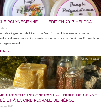
LE POLYNÉSIENNE …. L’ÉDITION 2017 HEI POA
et 2017
urnable ingrédient de l’été …. Le Monoï …. à utiliser seul ou comme
ient lors d’une composition « maison » en aroma cosm’éthiques !! Remplace
vantageusement…
rticle →
Corps
,
Recettes
ME CRÉMEUX RÉGÉNÉRANT À L’HUILE DE GERME
LÉ ET À LA CIRE FLORALE DE NÉROLI
embre 2013