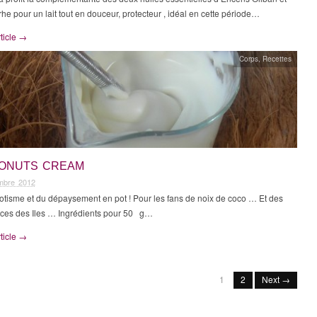
he pour un lait tout en douceur, protecteur , idéal en cette période…
rticle →
Corps
,
Recettes
ONUTS CREAM
mbre 2012
otisme et du dépaysement en pot ! Pour les fans de noix de coco … Et des
nces des Iles … Ingrédients pour 50 g…
rticle →
1
2
Next →