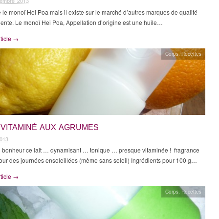
tembre 2013
se le monoï Hei Poa mais il existe sur le marché d’autres marques de qualité
ente. Le monoï Hei Poa, Appellation d’origine est une huile…
rticle →
Corps
,
Recettes
 VITAMINÉ AUX AGRUMES
2013
 bonheur ce lait … dynamisant … tonique … presque vitaminée ! fragrance
our des journées ensoleillées (même sans soleil) Ingrédients pour 100 g…
rticle →
Corps
,
Recettes