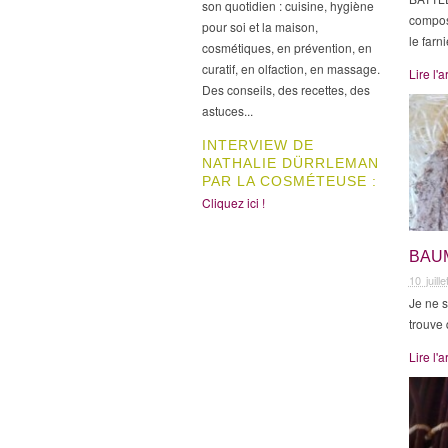
son quotidien : cuisine, hygiène
composi
pour soi et la maison,
le farn
cosmétiques, en prévention, en
curatif, en olfaction, en massage.
Lire l'a
Des conseils, des recettes, des
astuces...
INTERVIEW DE
NATHALIE DÜRRLEMAN
PAR LA COSMÉTEUSE :
Cliquez ici !
BAU
10 juill
Je ne s
trouve
Lire l'a