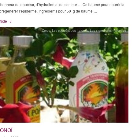
 bonheur de douceur, d’hydration et de senteur … Ce baume pour nourrir la
t régénérer l’épiderme. Ingrédients pour 50 g de baume …
rticle →
Corps
,
Les cosmétiques naturels
,
Les ingredients
,
Recettes
MONOÏ