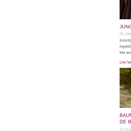
JUNG
29 juill
Inconto
ingréd
très a
Lire l'a
BAU
DE B
23 nov