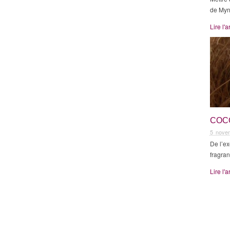
de Myrr
Lire l'a
COC
5 nove
De l’ex
fragra
Lire l'a