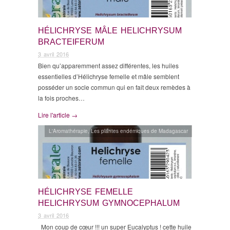
HÉLICHRYSE MÂLE HELICHRYSUM
BRACTEIFERUM
3 avril 2016
Bien qu’apparemment assez différentes, les huiles
essentielles d’Hélichryse femelle et mâle semblent
posséder un socle commun qui en fait deux remèdes à
la fois proches…
Lire l'article →
L'Aromathérapie
,
Les plantes endémiques de Madagascar
HÉLICHRYSE FEMELLE
HELICHRYSUM GYMNOCEPHALUM
3 avril 2016
Mon coup de cœur !!! un super Eucalyptus ! cette huile