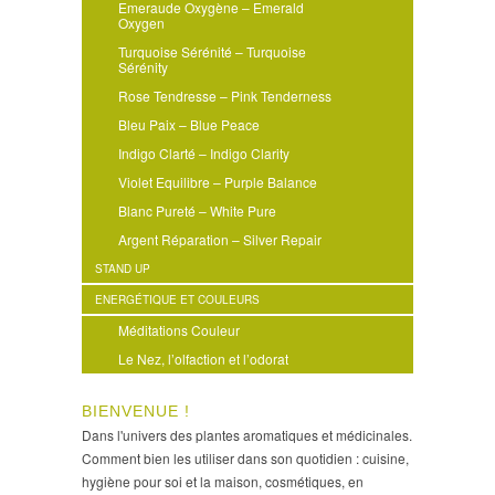
Emeraude Oxygène – Emerald
Oxygen
Turquoise Sérénité – Turquoise
Sérénity
Rose Tendresse – Pink Tenderness
Bleu Paix – Blue Peace
Indigo Clarté – Indigo Clarity
Violet Equilibre – Purple Balance
Blanc Pureté – White Pure
Argent Réparation – Silver Repair
STAND UP
ENERGÉTIQUE ET COULEURS
Méditations Couleur
Le Nez, l’olfaction et l’odorat
BIENVENUE !
Dans l'univers des plantes aromatiques et médicinales.
Comment bien les utiliser dans son quotidien : cuisine,
hygiène pour soi et la maison, cosmétiques, en