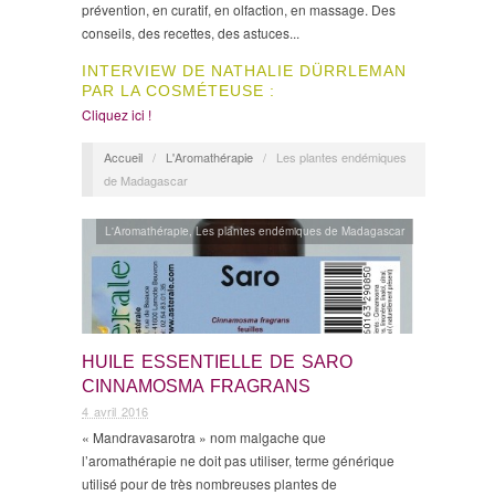
prévention, en curatif, en olfaction, en massage. Des
conseils, des recettes, des astuces...
INTERVIEW DE NATHALIE DÜRRLEMAN
PAR LA COSMÉTEUSE :
Cliquez ici !
Accueil
/
L'Aromathérapie
/
Les plantes endémiques
de Madagascar
L'Aromathérapie
,
Les plantes endémiques de Madagascar
HUILE ESSENTIELLE DE SARO
CINNAMOSMA FRAGRANS
4 avril 2016
« Mandravasarotra » nom malgache que
l’aromathérapie ne doit pas utiliser, terme générique
utilisé pour de très nombreuses plantes de