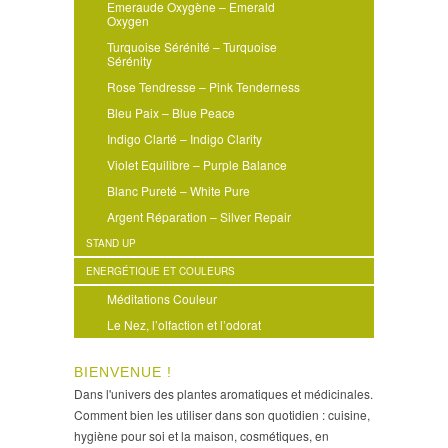
Emeraude Oxygène – Emerald
Oxygen
Turquoise Sérénité – Turquoise
Sérénity
Rose Tendresse – Pink Tenderness
Bleu Paix – Blue Peace
Indigo Clarté – Indigo Clarity
Violet Equilibre – Purple Balance
Blanc Pureté – White Pure
Argent Réparation – Silver Repair
STAND UP
ENERGÉTIQUE ET COULEURS
Méditations Couleur
Le Nez, l’olfaction et l’odorat
BIENVENUE !
Dans l'univers des plantes aromatiques et médicinales.
Comment bien les utiliser dans son quotidien : cuisine,
hygiène pour soi et la maison, cosmétiques, en