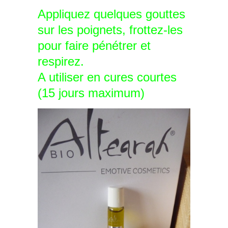
Appliquez quelques gouttes
sur les poignets, frottez-les
pour faire pénétrer et
respirez.
A utiliser en cures courtes
(15 jours maximum)