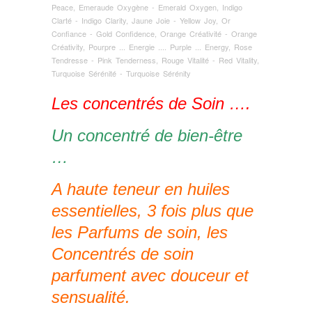
Peace
,
Emeraude Oxygène - Emerald Oxygen
,
Indigo
Clarté - Indigo Clarity
,
Jaune Joie - Yellow Joy
,
Or
Confiance - Gold Confidence
,
Orange Créativité - Orange
Créativity
,
Pourpre ... Energie .... Purple ... Energy
,
Rose
Tendresse - Pink Tenderness
,
Rouge Vitalité - Red Vitality
,
Turquoise Sérénité - Turquoise Sérénity
Les concentrés de Soin ….
Un concentré de bien-être
…
A haute teneur en huiles
essentielles, 3 fois plus que
les Parfums de soin, les
Concentrés de soin
parfument avec douceur et
sensualité.