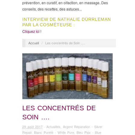
prévention, en curatif, en olfaction, en massage. Des
conseils, des recettes, des astuces...
INTERVIEW DE NATHALIE DÜRRLEMAN
PAR LA COSMÉTEUSE :
Cliquez ici !
Accueil
/
Les concentrés de Soin ….
LES CONCENTRÉS DE
SOIN ….
29 août 2017
·
Actualités
,
Argent Réparation - Silver
Repair
,
Blanc Pureté - White Pure
,
Bleu Paix - Blue