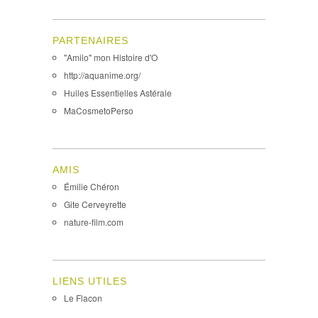
PARTENAIRES
"Amilo" mon Histoire d'O
http://aquanime.org/
Huiles Essentielles Astérale
MaCosmetoPerso
AMIS
Émilie Chéron
Gite Cerveyrette
nature-film.com
LIENS UTILES
Le Flacon