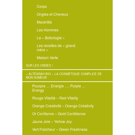
Corps
Ongles et Cheveux
Macérâts
Les Hommes
La « Bobologie »
Les recettes de « grand
mère »
Maison Verte
SUR LES ONDES !
« ALTÉARAH BIO » LA COSMÉTIQUE COMPLICE DE
MON HUMEUR
Pourpre … Energie …. Purple …
Energy
Rouge Vitalité – Red Vitality
Orange Créativité – Orange Créativity
Or Confiance – Gold Confidence
Jaune Joie – Yellow Joy
Vert Fraîcheur – Green Freshness