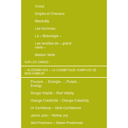
Corps
Ongles et Cheveux
Macérâts
Les Hommes
La « Bobologie »
Les recettes de « grand
mère »
Maison Verte
SUR LES ONDES !
« ALTÉARAH BIO » LA COSMÉTIQUE COMPLICE DE
MON HUMEUR
Pourpre … Energie …. Purple …
Energy
Rouge Vitalité – Red Vitality
Orange Créativité – Orange Créativity
Or Confiance – Gold Confidence
Jaune Joie – Yellow Joy
Vert Fraîcheur – Green Freshness