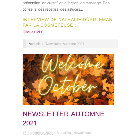
prévention, en curatif, en olfaction, en massage. Des
conseils, des recettes, des astuces...
INTERVIEW DE NATHALIE DÜRRLEMAN
PAR LA COSMÉTEUSE :
Cliquez ici !
Accueil
/
Newsletter Automne 2021
NEWSLETTER AUTOMNE
2021
17 septembre 2021
·
Actualités
,
Newsletters