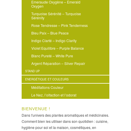
Emeraude Oxygène – Emerald
Oxygen
Turquoise Sérénité – Turquoise
Sérénity
Rose Tendresse – Pink Tenderness
Bleu Paix – Blue Peace
Indigo Clarté – Indigo Clarity
Violet Equilibre – Purple Balance
Blanc Pureté – White Pure
Argent Réparation – Silver Repair
STAND UP
ENERGÉTIQUE ET COULEURS
Méditations Couleur
Le Nez, l’olfaction et l’odorat
BIENVENUE !
Dans l'univers des plantes aromatiques et médicinales.
Comment bien les utiliser dans son quotidien : cuisine,
hygiène pour soi et la maison, cosmétiques, en