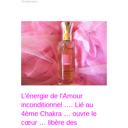
Tenderness
L’énergie de l’Amour
inconditionnel …. Lié au
4ème Chakra … ouvre le
cœur … libère des