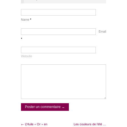
Name
*
Email
*
Website
← L’Huile « Or » en
Les couleurs de l’été …