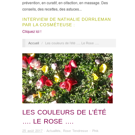
prévention, en curatif, en olfaction, en massage. Des
conseils, des recettes, des astuces...
INTERVIEW DE NATHALIE DÜRRLEMAN
PAR LA COSMÉTEUSE :
Cliquez ici !
Accueil
/
Les couleurs de l’été …. Le Rose ….
LES COULEURS DE L’ÉTÉ
…. LE ROSE ….
25 août 2017
·
Actualités
,
Rose Tendresse - Pink