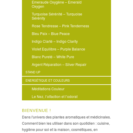
Emeraude Oxygène – Emerald
Oxygen
Turquoise Sérénité – Turquoise
Sérénity
Rose Tendresse – Pink Tenderness
Bleu Paix – Blue Peace
Indigo Clarté – Indigo Clarity
Violet Equilibre – Purple Balance
Blanc Pureté – White Pure
Argent Réparation – Silver Repair
STAND UP
ENERGÉTIQUE ET COULEURS
Méditations Couleur
Le Nez, l’olfaction et l’odorat
BIENVENUE !
Dans l'univers des plantes aromatiques et médicinales.
Comment bien les utiliser dans son quotidien : cuisine,
hygiène pour soi et la maison, cosmétiques, en