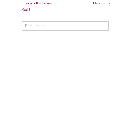
voyage à Bali Terima
Blanc …. →
Kashi