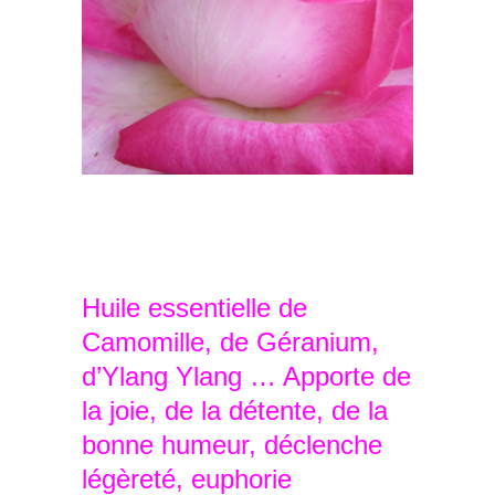
Huile essentielle de
Camomille, de Géranium,
d’Ylang Ylang … Apporte de
la joie, de la détente, de la
bonne humeur, déclenche
légèreté, euphorie